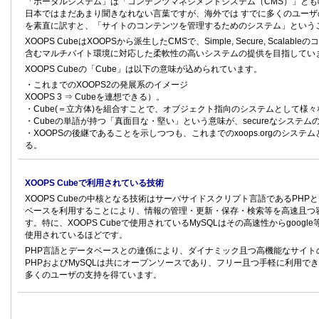
「ポータルシステム」は「コンテンツマネジメントシステム（CMS）」と
日本ではまだあまり聞きなれない言葉ですが、海外では すでに多くのユー
を素直に訳すと、「サイトのコンテンツを管理するためのシステム」という
XOOPS CubeはXOOPSから派生したCMSで、Simple, Secure, Scala
含むマルチバイト環境に対応した柔軟性の高いシステムの提供を目指してい
XOOPS Cubeの「Cube」は以下の意味が込められています。
・これまでのXOOPS2の発展系のイメージ
XOOPS 3 ⇒ Cubeを連想できる）。
・Cube(＝立方体)を組合すことで、オブジェクト指向のシステムとして様
・Cubeの単語が持つ「真面目な・堅い」という意味が、secureなシステ
・XOOPSの後継であることを示しつつも、これまでのxoops.orgのシス
る。
XOOPS Cubeで利用されている技術
XOOPS Cubeの中核となる技術はサーバサイドスクリプト言語であるPH
ベースを利用することにより、情報の管理・更新・保存・検索等を高速且つ
す。特に、XOOPS Cubeで使用されているMySQLはその高速性からgoog
使用されているほどです。
PHP言語とデータベースとの連係により、ダイナミック且つ高機能なサイト
PHPおよびMySQLは共にオープンソースであり、フリー且つ手軽に利用で
多くのユーザの支持を得ています。