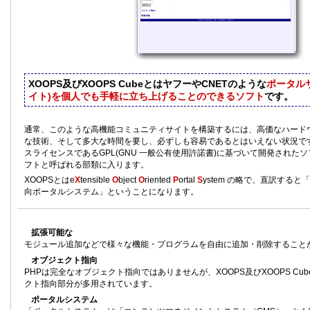
XOOPS及びXOOPS CubeとはヤフーやCNETのような
ポータル
イト)を個人でも手軽に立ち上げることのできるソフト
です。
通常、このような高機能コミュニティサイトを構築するには、高価なハード
な技術、そして多大な時間を要し、必ずしも容易であるとはいえない状況です
スライセンスである
GPL(GNU 一般公有使用許諾書)
に基づいて開発されたソ
フトと呼ばれる部類に入ります。
XOOPSとはe
X
tensible
O
bject
O
riented
P
ortal
S
ystem の略で、直訳する
向ポータルシステム」ということになります。
拡張可能な
モジュール追加などで様々な機能・プログラムを自由に追加・削除すること
オブジェクト指向
PHPは完全なオブジェクト指向ではありませんが、XOOPS及びXOOPS Cu
クト指向部分が多用されています。
ポータルシステム