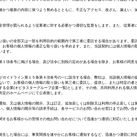
確かつ最新の内容に保つよう努めるとともに、不正なアクセス、改ざん、漏えい、
全管理が図られるよう従業者に対する必要かつ適切な監督をします。また、従業者
り扱いの全部又は一部を利用目的の範囲内で第三者に委託する場合があります。委
、お客様の個人情報の適正な取り扱いを求めます。また、当該契約には個人情報の
います。
第１項各号に掲げる場合、及び法令に別段の定めがある場合を除き、お客様の同意
がガイドライン第１５条第４項各号の一に該当する場合、弊社は、当該個人情報の
ないで、お客様の個人情報の取り扱いを第三者に委託し、提供し、または特定の者
する企業(オビタスターグループ企業一覧)とします。その他、共同利用される個人
所定のホームページにて公表致します。
通知、又は個人情報の開示、又は訂正、追加若しくは削除又は利用の停止若しくは
い。個人情報の開示等の請求手続は、各サービスのお問い合わせ窓口までお問い合
関するお客様からの苦情その他お問い合わせについて迅速かつ適切に対応いたしま
。
発生した場合には、事実関係を速やかにお客様に通知するなど、迅速かつ適切に対