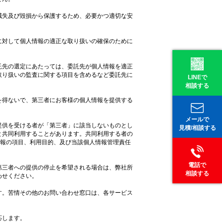
減失及び毀損から保護するため、必要かつ適切な安
に対して個人情報の適正な取り扱いの確保のために
託先の選定にあたっては、委託先が個人情報を適正
取り扱いの監査に関する項目を含めるなど委託先に
LINEで
相談する
を得ないで、第三者にお客様の個人情報を提供する
メールで
提供を受ける者が「第三者」に該当しないものとし
見積/相談する
と共同利用することがあります。共同利用する者の
情報の項目、利用目的、及び当該個人情報管理責任
電話で
第三者への提供の停止を希望される場合は、弊社所
相談する
わせください。
す。苦情その他のお問い合わせ窓口は、各サービス
応します。