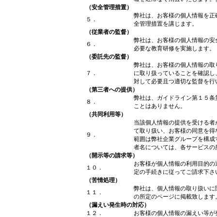
（安全管理措置）
弊社は、お客様の個人情報を正
５．
全管理措置を講じます。
（従業者の監督）
弊社は、お客様の個人情報の安
６．
必要な教育研修を実施します。
（委託先の監督）
弊社は、お客様の個人情報の取
７．
に取り扱っていることを確認し
対して必要且つ適切な監督を行
（第三者への提供）
弊社は、ガイドライン第１５条
８．
ことはありません。
（共同利用等）
当該個人情報の提供を受ける者
て取り扱い、お客様の同意を得
９．
範囲は弊社企業グループを構成
者名については、各サービスの
（開示等の請求等）
お客様が個人情報の利用目的の
１０．
定の手続きに従ってご請求下さ
（苦情処理）
弊社は、個人情報の取り扱いに
１１．
の所定のページに掲載致します
（漏えい発生時の対応）
１２．
お客様の個人情報の漏えい等が