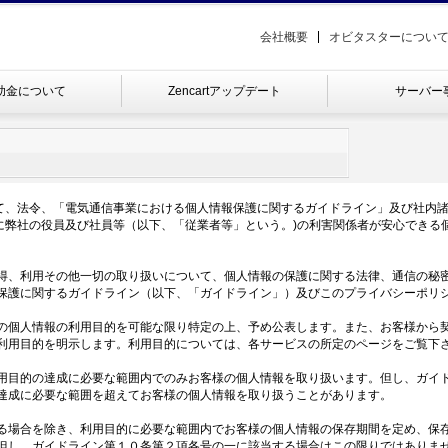
会社概要
オビタスターについ
補助金について
Zencartアップデート
サーバー
て、法令、「電気通信事業における個人情報保護に関するガイドライン」及び社内
に弊社の役員及び社員等（以下、「従業者等」という。)の利害関係者が安心できる
得、利用その他一切の取り扱いについて、個人情報の保護に関する法律、通信の秘
保護に関するガイドライン（以下、「ガイドライン」）及びこのプライバシーポリ
の個人情報の利用目的を可能な限り特定の上、予め公表します。また、お客様から
利用目的を明示します。利用目的については、各サービスの所定のページをご覧下
用目的の達成に必要な範囲内でのみお客様の個人情報を取り扱います。但し、ガイ
達成に必要な範囲を超えてお客様の個人情報を取り扱うことがあります。
る場合を除き、利用目的に必要な範囲内でお客様の個人情報の保存期間を定め、保
但し、ガイドライン第１０条第２項各号の一に該当する場合はこの限りではありま