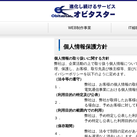
WEB制作事業
IT
個人情報保護方針
個人情報の取り扱いに関する方針
弊社は、企業活動の上で取り扱う個人情報につい
理、保護し、お客様、取引先及び株主様等、並び
イバシーポリシーを以下のように定めます。
（法令等の遵守）
弊社は、お客様の個人情報の取
１．
電気通信事業における個人情報
（利用目的の特定及び公表）
弊社は、弊社が取得したお客様
２．
る場合は、予めお客様に対して
（利用目的の範囲内での利用）
弊社は、予め特定し公表した利
３．
予め特定し公表した利用目的の
（保存期間）
弊社は、法令で別段の定めがあ
４．
報を遅滞なく消去いたします。