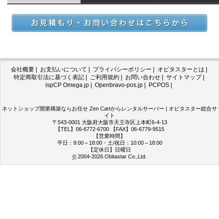
会社概要
|
お支払いについて
|
プライバシーポリシー
|
オビタスターとは
|
特定商取引法に基づく表記
|
ご利用規約
|
お問い合わせ
|
サイトマップ
|
ispCP Omega.jp
|
Openbravo-pos.jp
|
PCPOS
|
ネットショップ開業構築ならお任せ Zen Cartからレンタルサーバー | オビタスター総合サ
イト
〒543-0001 大阪府大阪市天王寺区上本町6-4-13
【TEL】06-6772-6700 【FAX】06-6779-9515
【営業時間】
平日：9:00～18:00・土/祝日：10:00～18:00
【定休日】日曜日
©
2004-2026
Obitastar Co.,Ltd.