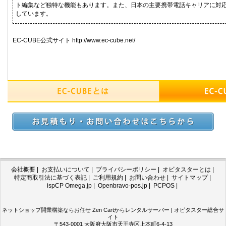
ト編集など独特な機能もあります。また、日本の主要携帯電話キャリアに対
しています。
EC-CUBE公式サイト http://www.ec-cube.net/
会社概要
|
お支払いについて
|
プライバシーポリシー
|
オビタスターとは
|
特定商取引法に基づく表記
|
ご利用規約
|
お問い合わせ
|
サイトマップ
|
ispCP Omega.jp
|
Openbravo-pos.jp
|
PCPOS
|
ネットショップ開業構築ならお任せ Zen Cartからレンタルサーバー | オビタスター総合サ
イト
〒543-0001 大阪府大阪市天王寺区上本町6-4-13