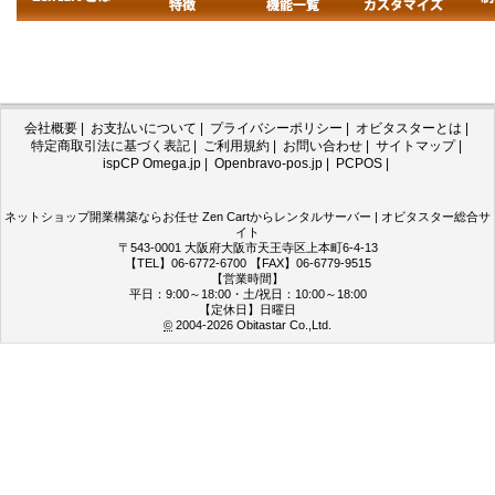
会社概要
|
お支払いについて
|
プライバシーポリシー
|
オビタスターとは
|
特定商取引法に基づく表記
|
ご利用規約
|
お問い合わせ
|
サイトマップ
|
ispCP Omega.jp
|
Openbravo-pos.jp
|
PCPOS
|
ネットショップ開業構築ならお任せ Zen Cartからレンタルサーバー | オビタスター総合サ
イト
〒543-0001 大阪府大阪市天王寺区上本町6-4-13
【TEL】06-6772-6700 【FAX】06-6779-9515
【営業時間】
平日：9:00～18:00・土/祝日：10:00～18:00
【定休日】日曜日
©
2004-2026
Obitastar Co.,Ltd.