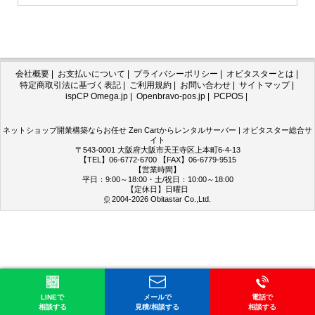
会社概要
|
お支払いについて
|
プライバシーポリシー
|
オビタスターとは
|
特定商取引法に基づく表記
|
ご利用規約
|
お問い合わせ
|
サイトマップ
|
ispCP Omega.jp
|
Openbravo-pos.jp
|
PCPOS
|
ネットショップ開業構築ならお任せ Zen Cartからレンタルサーバー | オビタスター総合サ
イト
〒543-0001 大阪府大阪市天王寺区上本町6-4-13
【TEL】06-6772-6700 【FAX】06-6779-9515
【営業時間】
平日：9:00～18:00・土/祝日：10:00～18:00
【定休日】日曜日
©
2004-2026
Obitastar Co.,Ltd.
LINEで
メールで
電話で
相談する
見積/相談する
相談する