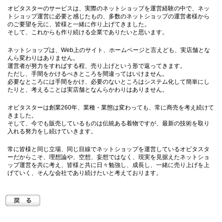
オビタスターのサービスは、実際のネットショップを運営経験の中で、ネッ
トショップ運営に必要と感じたもの、多数のネットショップの運営者様から
のご要望を元に、皆様と一緒に作り上げてきました。
そして、これからも作り続ける企業でありたいと思います。
ネットショップは、Web上のサイト、ホームページと言えども、実店舗とな
んら変わりはありません。
運営者が努力をすればする程、売り上げという形で返ってきます。
ただし、手間をかけるべきところを間違ってはいけません。
必要なところには手間をかけ、必要のないところはシステム化して簡単にし
たりと、考えることは実店舗となんらかわりはありません。
オビタスターは創業260年、業種・業態は変わっても、常に商売を考え続けて
きました。
そして、今でも販売しているものは伝統ある着物ですが、最新の技術を取り
入れる努力をし続けていきます。
常に皆様と同じ立場、同じ目線でネットショップを運営しているオビタスタ
ーだからこそ、理想論や、空想、妄想ではなく、現実を見据えたネットショ
ップ運営を共に考え、皆様と共に日々勉強し、成長し、一緒に売り上げを上
げていく、そんな会社であり続けたいと考えております。