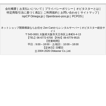
会社概要
|
お支払いについて
|
プライバシーポリシー
|
オビタスターとは
|
特定商取引法に基づく表記
|
ご利用規約
|
お問い合わせ
|
サイトマップ
|
ispCP Omega.jp
|
Openbravo-pos.jp
|
PCPOS
|
ネットショップ開業構築ならお任せ Zen Cartからレンタルサーバー | オビタスター総合サ
イト
〒543-0001 大阪府大阪市天王寺区上本町6-4-13
【TEL】06-6772-6700 【FAX】06-6779-9515
【営業時間】
平日：9:00～18:00・土/祝日：10:00～18:00
【定休日】日曜日
©
2004-2026
Obitastar Co.,Ltd.