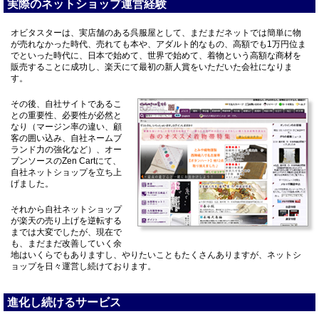
実際のネットショップ運営経験
オビタスターは、実店舗のある呉服屋として、まだまだネットでは簡単に物
が売れなかった時代、売れても本や、アダルト的なもの、高額でも1万円位ま
でといった時代に、日本で始めて、世界で始めて、着物という高額な商材を
販売することに成功し、楽天にて最初の新人賞をいただいた会社になりま
す。
その後、自社サイトであるこ
との重要性、必要性が必然と
なり（マージン率の違い、顧
客の囲い込み、自社ネームブ
ランド力の強化など）、オー
プンソースのZen Cartにて、
自社ネットショップを立ち上
げました。
それから自社ネットショップ
が楽天の売り上げを逆転する
までは大変でしたが、現在で
も、まだまだ改善していく余
地はいくらでもありますし、やりたいこともたくさんありますが、ネットシ
ョップを日々運営し続けております。
進化し続けるサービス