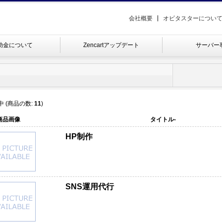
会社概要
オビタスターについ
補助金について
Zencartアップデート
サーバー
 (商品の数:
11
)
商品画像
タイトル-
HP制作
SNS運用代行