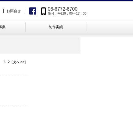
06-6772-6700
て
お問合せ
受付：平日9：00～17：30
事業
制作実績
1
2
[次へ >>]