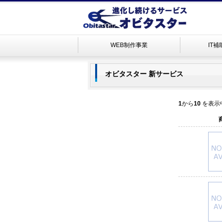
WEB制作事業
IT
オビタスター 新サービス
1
から
10
を表示中