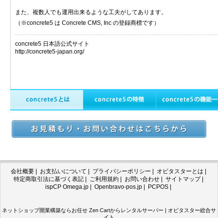
また、複数人でも運用出来るような工夫がしてあります。
（※concrete5 は Concrete CMS, Inc の登録商標です）
concrete5 日本語公式サイト
http://concrete5-japan.org/
会社概要
|
お支払いについて
|
プライバシーポリシー
|
オビタスターとは
|
特定商取引法に基づく表記
|
ご利用規約
|
お問い合わせ
|
サイトマップ
|
ispCP Omega.jp
|
Openbravo-pos.jp
|
PCPOS
|
ネットショップ開業構築ならお任せ Zen Cartからレンタルサーバー | オビタスター総合サ
イト