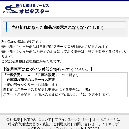
売り切れになった商品が表示されなくなってしまう
ZenCartの基本の設定では、
売り切れになった商品は自動的にステータスが非表示に変更されます。
売り切れになった商品を表示のままにしておく場合は、設定を変更する必要があ
ります。
この設定変更は管理画面から可能です。
【管理画面にログイン後設定を行ってください。】
『一般設定』
→
『在庫の設定』
の一覧より、
・
在庫切れ商品のステータス変更
上記の部分をクリックし編集します。
自動的にステータスを変更し非表示にする場合は、
『0』
ステータスを変更せず表示のままにする場合は、
『1』
を選択します。
会社概要
|
お支払いについて
|
プライバシーポリシー
|
オビタスターとは
|
特定商取引法に基づく表記
|
ご利用規約
|
お問い合わせ
|
サイトマップ
|
ispCP Omega.jp
|
Openbravo-pos.jp
|
PCPOS
|